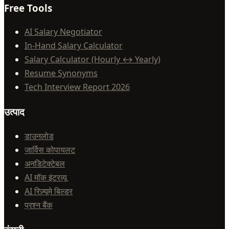
Free Tools
AI Salary Negotiator
In-Hand Salary Calculator
Salary Calculator (Hourly ↔ Yearly)
Resume Synonyms
Tech Interview Report 2026
उत्पाद
डाउनलोड
जार्विस कोपायलट
अनडिटेक्टेबल
AI मॉक इंटरव्यू
AI रिज़्यूमे बिल्डर
प्रश्न बैंक