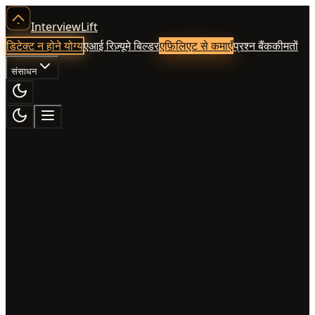
InterviewLift
डिटेक्ट न होने योग्य
एआई रिज़्यूमे बिल्डर
एफ़िलिएट से कमाएँ
प्रश्न बैंक
कीमतों
संसाधन