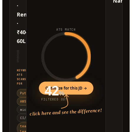
Name
·
Remote
·
ATS MATCH
₹40-
60L
KEYWORDS
ATS
SCANS
42
FOR
Optimize for this JD →
%
Python
FILTERED OUT
AWS
click here and see the difference!
microservices
CI/CD
team
lead