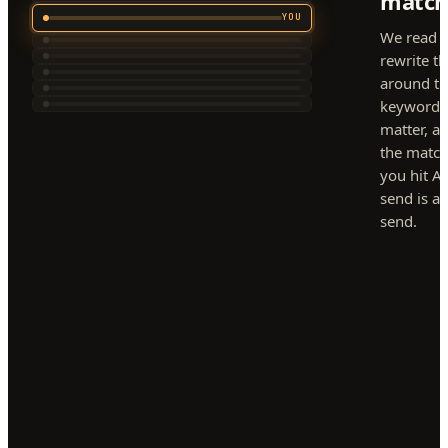
match
YOU
We read e
rewrite th
around t
keywords 
matter, a
the match
you hit A
send is a
send.