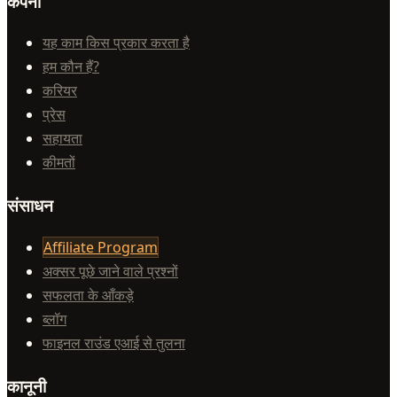
कंपनी
यह काम किस प्रकार करता है
हम कौन हैं?
करियर
प्रेस
सहायता
कीमतों
संसाधन
Affiliate Program
अक्सर पूछे जाने वाले प्रश्नों
सफलता के आँकड़े
ब्लॉग
फाइनल राउंड एआई से तुलना
कानूनी