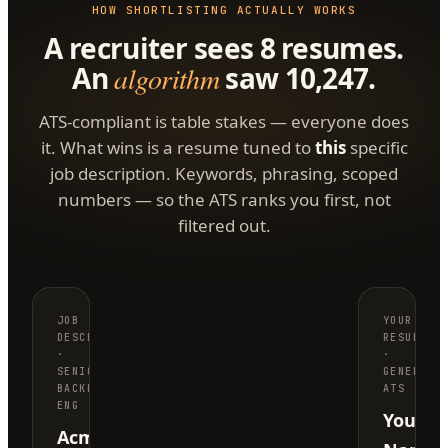
HOW SHORTLISTING ACTUALLY WORKS
A recruiter sees 8 resumes.
An
algorithm
saw 10,247.
ATS-compliant is table stakes — everyone does
it. What wins is a resume tuned to
this
specific
job description. Keywords, phrasing, scoped
numbers — so the ATS ranks you first, not
filtered out.
JOB
YOUR
DESCRIPTION
RESUME
·
·
SENIOR
GENERIC
BACKEND
ATS
ENG
Your
Acme